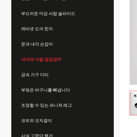
부드러운 마감 서랍 슬라이드
캐비넷 도어 힌지
문과 내각 손잡이
내각과 서랍 잠금장치
금속 가구 다리
부엌은 바구니를 빼냅니다
조정할 수 있는 퍼니쳐 레그
코트와 모자걸이
사설 고문단 행거