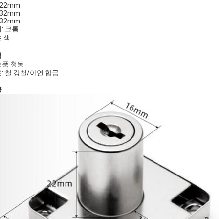
*22mm
*32mm
*32mm
: 크롬
 색
켈
동품 청동
: 철 강철/아연 합금
양