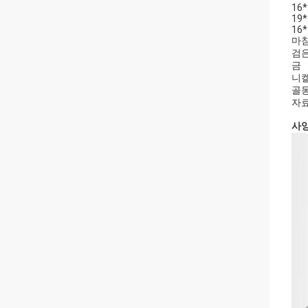
16
19
16
마침
검은
금
니
골
자료
사