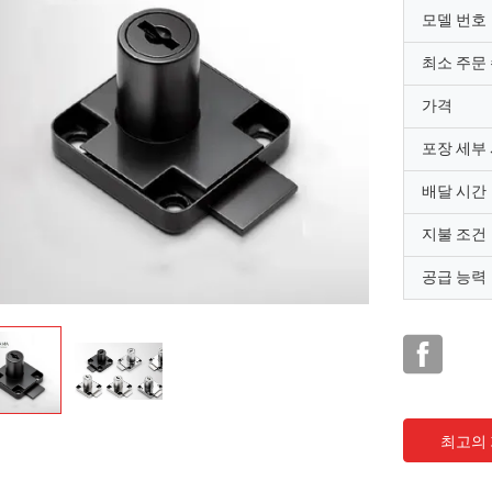
모델 번호
최소 주문
가격
포장 세부
배달 시간
지불 조건
공급 능력
최고의