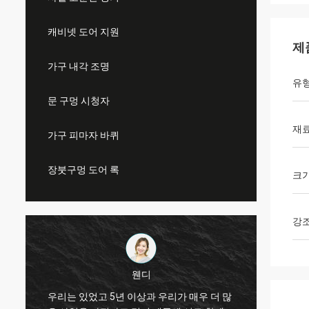
캐비넷 도어 지원
제
가구 내각 조명
유
문 구멍 시청자
재
가구 피마자 바퀴
장붓구멍 도어 록
크
강
웬디
우리는 있었고 5년 이상과 우리가 매우 더 많
카마 