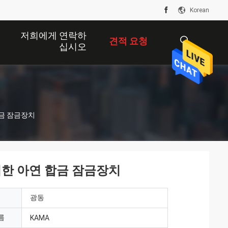
Korean
저희에게 연락하
견적 요청
십시오
描
합금 잠금장치
述
위한 아연 합금 잠금장치
광동
름
KAMA