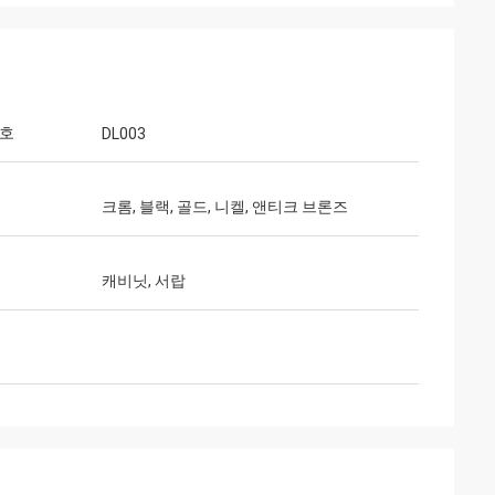
번호
DL003
크롬, 블랙, 골드, 니켈, 앤티크 브론즈
캐비닛, 서랍
웬디
트시스템 una 무
우리는 있었고 5년 이상과 우리가 매우 더 많