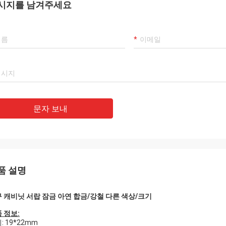
오 애노, 하스타 아호라 헤모 테니도
이 부나 엠프레사, 헤모 에스타도 쿠퍼안도
시지를 남겨주세요
나 엑스페리엔시아 콘 엘로스, 서비시
포르 바리오 애노 야, 티에넨 무이 부엔 서비
이 프로페페셔널 Ｙ 메르칸치아스 드 부
시오 Ｙ 부나 켈리다드 Ｙ 
리다드. 유엔 할머니 인센티보 엑스퍼트
포. 크리모스 콘티누아르 콘
 엘 포데르 코무니카르노스 다이렉트
엘 프우투로 .
en 스페인어
문자 보내
품 설명
 캐비닛 서랍 잠금 아연 합금/강철 다른 색상/크기
 정보:
: 19*22mm