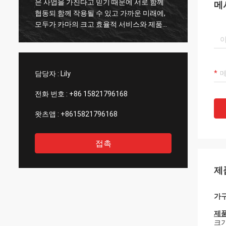
은 사업을 가진다고 믿기 때문에 서로 함께
르 바리
메
협동되 함께 작용될 수 있고 가까운 미래에,
무이 부
모두가 카마의 크고 효율적 서비스와 제품의
오 무
고급 품질에 의존합니다.
나 켈
시스템
아멘테 
담당자 :
Lily
전화 번호 :
+86 15821796168
왓츠앱 :
+8615821796168
접촉
제
가구
제품
크기