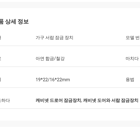
품 상세 정보
형
가구 서랍 잠금 장치
모델 
료
아연 합금/철강
마치다
기
용법
19*22/16*22mm
조하다
캐비넷 드로어 잠금장치
,
캐비넷 도어와 서랍 잠금장치
Fernando
Ana
시각 시도 누에스트로 프로베에도르 포
콘시데라모스 퀘벡 엑스퍼