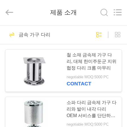
Copyright
©
2018
제품 소개
-
2026
KAMA
INTERNATIONAL
INDUSTRY
집
68
LIMITED.
All
금속 가구 다리
Rights
가구는 하드웨어를
Reserved.
Developed
by
제
ECER
피팅을 합니다
철 소재 금속제 가구 다
품
리, 대체 한미주둔군 지위
협정 다리 크롬 마무리
negotiable MOQ:5000 PC
회
CONTACT
31
사
탠뎀박스 서랍식 시
소
소파 다리 금속제 가구 다
리와 발이 내각 다리
스템
개
OEM 서비스를 단단하게
합니다
negotiable MOQ:5000 PC