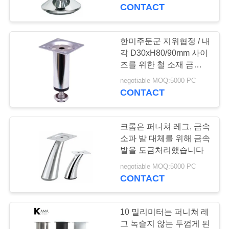
CONTACT
공
장
한미주둔군 지위협정 / 내
53
견
각 D30xH80/90mm 사이
부드러운 마감 서랍
즈를 위한 철 소재 금속
학
퍼니쳐 레그
negotiable MOQ:5000 PC
슬라이드
CONTACT
품
크롬은 퍼니쳐 레그, 금속
질
소파 발 대체를 위해 금속
관
발을 도금처리했습니다
79
negotiable MOQ:5000 PC
리
CONTACT
캐비넷 도어 힌지
문
10 밀리미터는 퍼니쳐 레
그 녹슬지 않는 두껍게 된