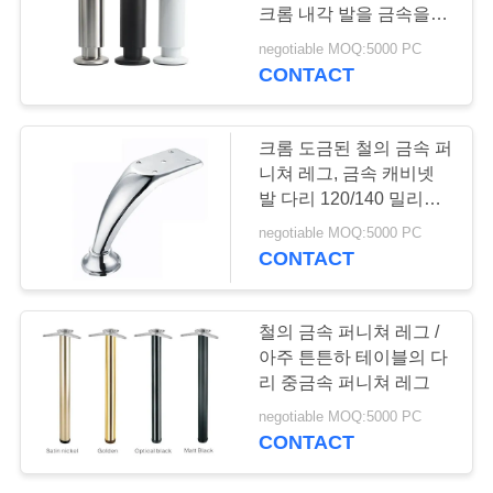
의
크롬 내각 발을 금속을 입
하
힙니다
negotiable MOQ:5000 PC
CONTACT
141
기
문과 내각 손잡이
크롬 도금된 철의 금속 퍼
조
니쳐 레그, 금속 캐비넷
발 다리 120/140 밀리미
회
터
negotiable MOQ:5000 PC
를
CONTACT
요
20
철의 금속 퍼니쳐 레그 /
청
내각과 서랍 잠금장
아주 튼튼하 테이블의 다
하
리 중금속 퍼니쳐 레그
치
negotiable MOQ:5000 PC
다
CONTACT