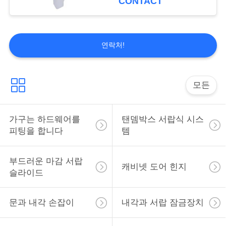
CONTACT
가구 피마자 바퀴
연락처!
모든
15
가구는 하드웨어를
탠뎀박스 서랍식 시스
장붓구멍 도어 록
피팅을 합니다
템
부드러운 마감 서랍
캐비넷 도어 힌지
슬라이드
문과 내각 손잡이
내각과 서랍 잠금장치