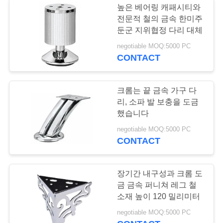
높은 베어링 캐패시티와
전문적 철의 금속 한미주
가구 내각 조명
둔군 지위협정 다리 대체
negotiable MOQ:5000 PC
CONTACT
크롬는 끝 금속 가구 다
리, 소파 발 보충을 도금
9
했습니다
negotiable MOQ:5000 PC
문 구멍 시청자
CONTACT
장기간 내구성과 크롬 도
금 금속 퍼니쳐 레그 철
소재 높이 120 밀리미터
11
negotiable MOQ:5000 PC