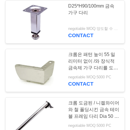
사
D25*H90/100mm 금속
가구 다리
이
18
트
negotiable MOQ:양도할 수 있는
금속 가구 다리
CONTACT
맵
크롬은 패턴 높이 55 밀
PRIVACY
리미터 없이 /와 장식적
POLICY
금속제 가구 다리를 도금
처리했습니다
42
negotiable MOQ:5000 PC
CONTACT
부엌은 바구니를 빼
냅니다
크롬 도금된 / 니켈와이어
와 철 폴딩시킨 금속 테이
블 프레임 다리 Dia 50 밀
리미터
negotiable MOQ:5000 PC