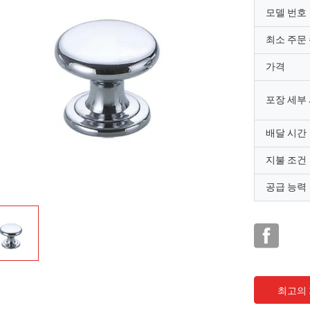
모델 번호
최소 주문
가격
포장 세부
배달 시간
지불 조건
공급 능력
최고의