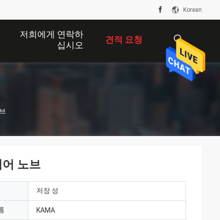
Korean
저희에게 연락하
견적 요청
십시오
描
노브
述
웨어 노브
저장 성
름
KAMA