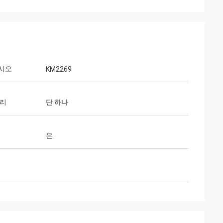
시오
KM2269
거리
단 하나
은
웬디
트시스템 una 무
우리는 있었고 5년 이상과 우리가 매우 더 많