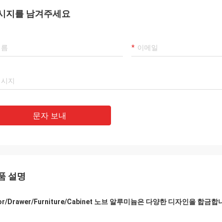
오 애노, 하스타 아호라 헤모 테니도
이 부나 엠프레사, 헤모 에스타도 쿠퍼안도
시지를 남겨주세요
나 엑스페리엔시아 콘 엘로스, 서비시
포르 바리오 애노 야, 티에넨 무이 부엔 서비
이 프로페페셔널 Ｙ 메르칸치아스 드 부
시오 Ｙ 부나 켈리다드 Ｙ 
리다드. 유엔 할머니 인센티보 엑스퍼트
포. 크리모스 콘티누아르 콘
 엘 포데르 코무니카르노스 다이렉트
엘 프우투로 .
en 스페인어
문자 보내
품 설명
or/Drawer/Furniture/Cabinet 노브 알루미늄은 다양한 디자인을 합금