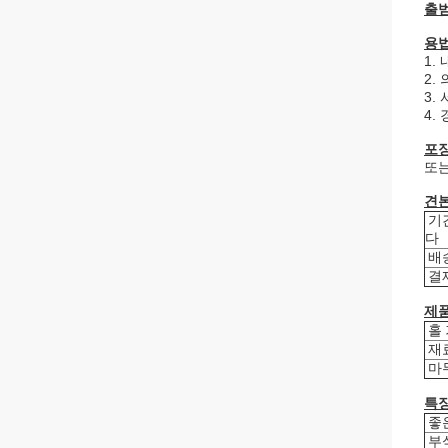
출범
용법
1.
2.
3.
4.
포
또는
견본
기
다
배
결
제품
홀
재
마
특징
좋
부