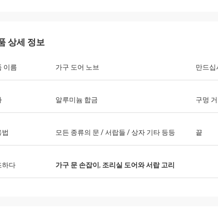
품 상세 정보
 이름
가구 도어 노브
만드십
자
알루미늄 합금
구멍 
용법
모든 종류의 문 / 서랍들 / 상자 기타 등등
끝
조하다
가구 문 손잡이
,
조리실 도어와 서랍 고리
Fernando
Ana
시각 시도 누에스트로 프로베에도르 포
콘시데라모스 퀘벡 엑스퍼