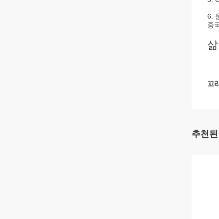
6.
중국
삶
꼬리
추천된