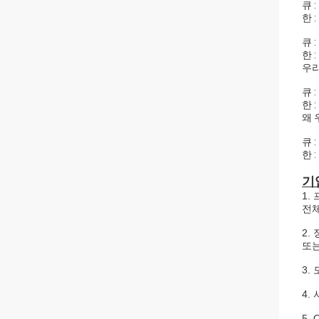
큐 
한 
큐 
한 
우리
큐 
한 
왜 
큐 
한 
기
1.
전체
2.
또는
3.
4.
5.