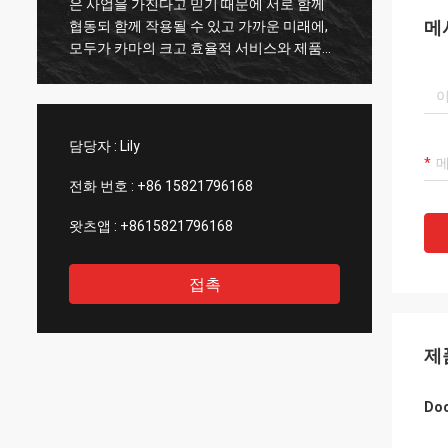
은 사업을 가진다고 믿기 때문에 서로 함께
르 바리
메
협동되 함께 작용될 수 있고 가까운 미래에,
무이 부
모두가 카마의 크고 효율적 서비스와 제품의
오 무
고급 품질에 의존합니다.
나 켈
시스템
아멘테 
담당자 :
Lily
전화 번호 :
+86 15821796168
왓츠앱 :
+8615821796168
접촉
제
Do