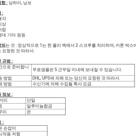
항 :
상하이, 닝보
 :
 내각
 의상
 서랍
 경대 기타 등등
장되
는 것 : 정상적으로 1는 한 폴리 백에서 2 스크루를 처리하며, 카톤 박스에
 요청된 것 따라서.
 규범 :
간으로 준비합니
무료샘플은 5 근무일 이내에 보내질 수 있습니다.
송 방법
DHL, UPS에 의해 또는 당신의 요청된 것 따라서.
제 방법
수신기에 의해 수집될 특사 요금.
 정보 :
 거리
단일
료
알루미늄합금
무리
은
 :
은 손잡이
식작용 저항