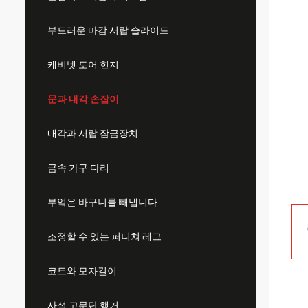
부드러운 마감 서랍 슬라이드
캐비넷 도어 힌지
문과 내각 손잡이
내각과 서랍 잠금장치
금속 가구 다리
부엌은 바구니를 빼냅니다
조정할 수 있는 퍼니쳐 레그
코트와 모자걸이
사설 고문단 행거