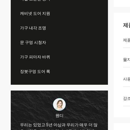
캐비넷 도어 지원
제
가구 내각 조명
제품
문 구멍 시청자
가구 피마자 바퀴
물
장붓구멍 도어 록
사
강
웬디
우리는 있었고 5년 이상과 우리가 매우 더 많
카마 